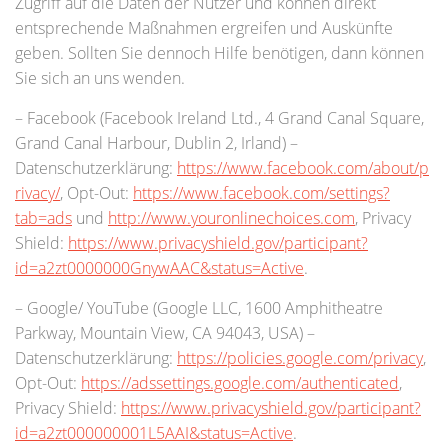
Zugriff auf die Daten der Nutzer und können direkt
entsprechende Maßnahmen ergreifen und Auskünfte
geben. Sollten Sie dennoch Hilfe benötigen, dann können
Sie sich an uns wenden.
– Facebook (Facebook Ireland Ltd., 4 Grand Canal Square,
Grand Canal Harbour, Dublin 2, Irland) –
Datenschutzerklärung:
https://www.facebook.com/about/p
rivacy/
, Opt-Out:
https://www.facebook.com/settings?
tab=ads
und
http://www.youronlinechoices.com
, Privacy
Shield:
https://www.privacyshield.gov/participant?
id=a2zt0000000GnywAAC&status=Active
.
– Google/ YouTube (Google LLC, 1600 Amphitheatre
Parkway, Mountain View, CA 94043, USA) –
Datenschutzerklärung:
https://policies.google.com/privacy
,
Opt-Out:
https://adssettings.google.com/authenticated
,
Privacy Shield:
https://www.privacyshield.gov/participant?
id=a2zt000000001L5AAI&status=Active
.