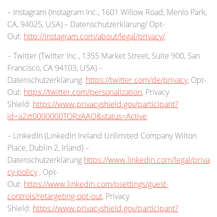
– Instagram (Instagram Inc., 1601 Willow Road, Menlo Park,
CA, 94025, USA) – Datenschutzerklärung/ Opt-
Out:
http://instagram.com/about/legal/privacy/
.
– Twitter (Twitter Inc., 1355 Market Street, Suite 900, San
Francisco, CA 94103, USA) –
Datenschutzerklärung:
https://twitter.com/de/privacy
, Opt-
Out:
https://twitter.com/personalization
, Privacy
Shield:
https://www.privacyshield.gov/participant?
id=a2zt0000000TORzAAO&status=Active
.
– LinkedIn (LinkedIn Ireland Unlimited Company Wilton
Place, Dublin 2, Irland) –
Datenschutzerklärung
https://www.linkedin.com/legal/priva
cy-policy
, Opt-
Out:
https://www.linkedin.com/psettings/guest-
controls/retargeting-opt-out
, Privacy
Shield:
https://www.privacyshield.gov/participant?