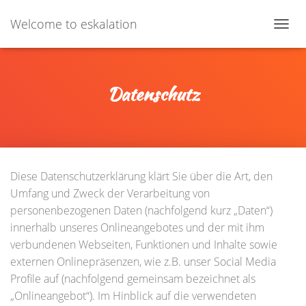
Welcome to eskalation
N
A
V
I
Datenschutz
G
A
T
I
O
Diese Datenschutzerklärung klärt Sie über die Art, den
N
Umfang und Zweck der Verarbeitung von
U
personenbezogenen Daten (nachfolgend kurz „Daten“)
M
innerhalb unseres Onlineangebotes und der mit ihm
S
verbundenen Webseiten, Funktionen und Inhalte sowie
C
externen Onlinepräsenzen, wie z.B. unser Social Media
H
Profile auf (nachfolgend gemeinsam bezeichnet als
A
„Onlineangebot“). Im Hinblick auf die verwendeten